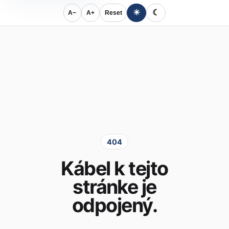
☀
☾
A−
A+
Reset
404
Kábel k tejto
stránke je
odpojený.