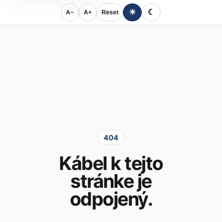
☀
☾
A−
A+
Reset
404
Kábel k tejto
stránke je
odpojený.