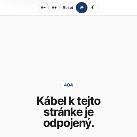
☀
☾
A−
A+
Reset
404
Kábel k tejto
stránke je
odpojený.