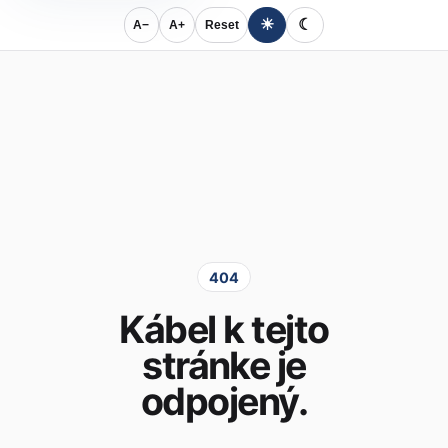
☀
☾
A−
A+
Reset
404
Kábel k tejto
stránke je
odpojený.