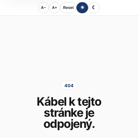
☀
☾
A−
A+
Reset
404
Kábel k tejto
stránke je
odpojený.