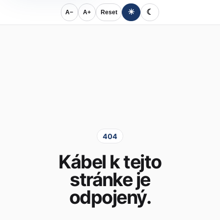
☀
☾
A−
A+
Reset
404
Kábel k tejto
stránke je
odpojený.