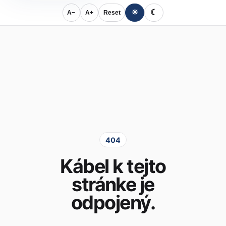
☀
☾
A−
A+
Reset
404
Kábel k tejto
stránke je
odpojený.