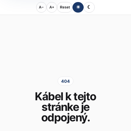
☀
☾
A−
A+
Reset
404
Kábel k tejto
stránke je
odpojený.