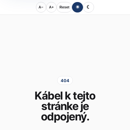
☀
☾
A−
A+
Reset
404
Kábel k tejto
stránke je
odpojený.