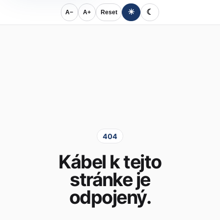
☀
☾
A−
A+
Reset
404
Kábel k tejto
stránke je
odpojený.