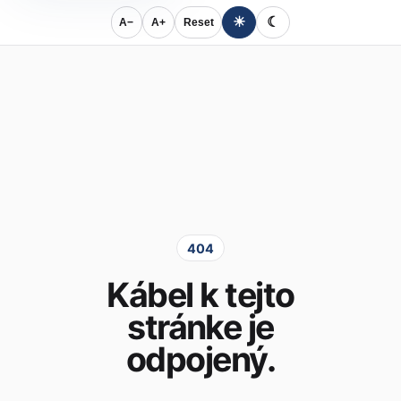
☀
☾
A−
A+
Reset
404
Kábel k tejto
stránke je
odpojený.