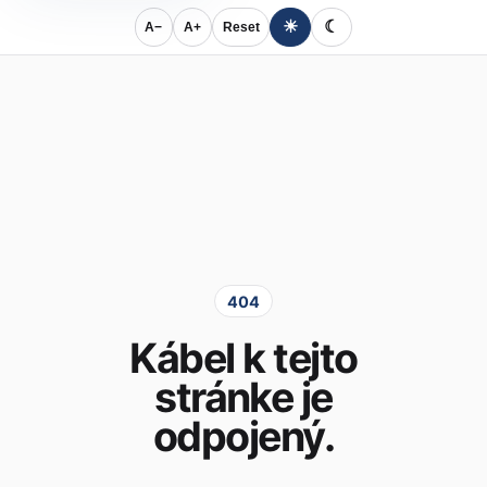
☀
☾
A−
A+
Reset
404
Kábel k tejto
stránke je
odpojený.