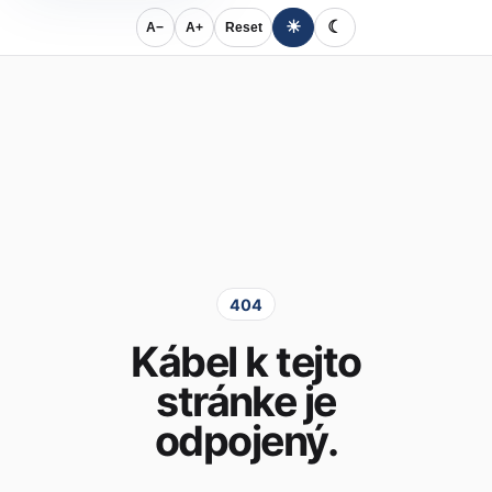
☀
☾
A−
A+
Reset
404
Kábel k tejto
stránke je
odpojený.