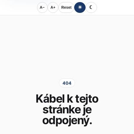
☀
☾
A−
A+
Reset
404
Kábel k tejto
stránke je
odpojený.