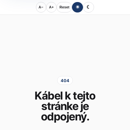
☀
☾
A−
A+
Reset
404
Kábel k tejto
stránke je
odpojený.