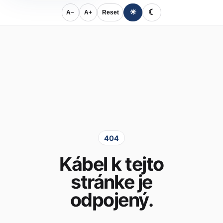
☀
☾
A−
A+
Reset
404
Kábel k tejto
stránke je
odpojený.