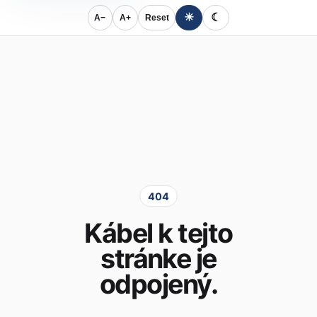
☀
☾
A−
A+
Reset
404
Kábel k tejto
stránke je
odpojený.