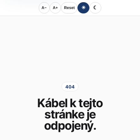
☀
☾
A−
A+
Reset
404
Kábel k tejto
stránke je
odpojený.