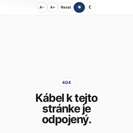
☀
☾
A−
A+
Reset
404
Kábel k tejto
stránke je
odpojený.