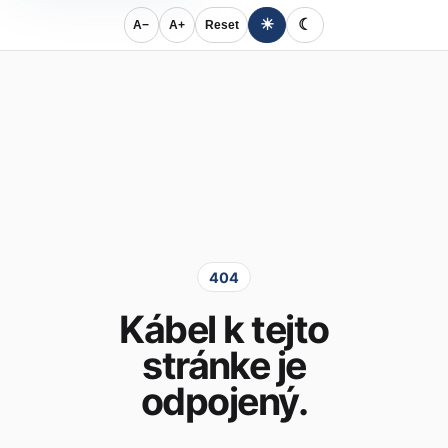
☀
☾
A−
A+
Reset
404
Kábel k tejto
stránke je
odpojený.