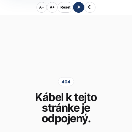
☀
☾
A−
A+
Reset
404
Kábel k tejto
stránke je
odpojený.