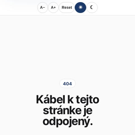
☀
☾
A−
A+
Reset
404
Kábel k tejto
stránke je
odpojený.