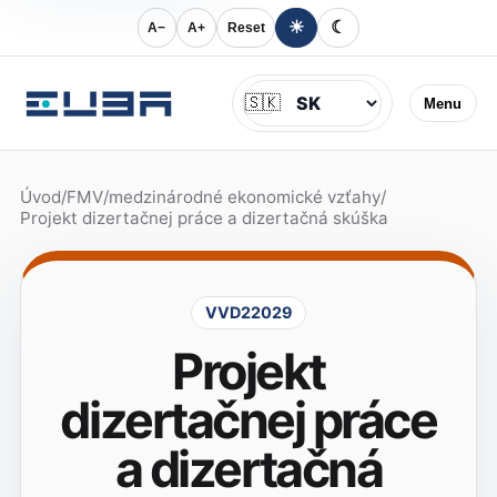
☀
☾
A−
A+
Reset
Jazyk
🇸🇰
Menu
Úvod
/
FMV
/
medzinárodné ekonomické vzťahy
/
Projekt dizertačnej práce a dizertačná skúška
VVD22029
Projekt
dizertačnej práce
a dizertačná