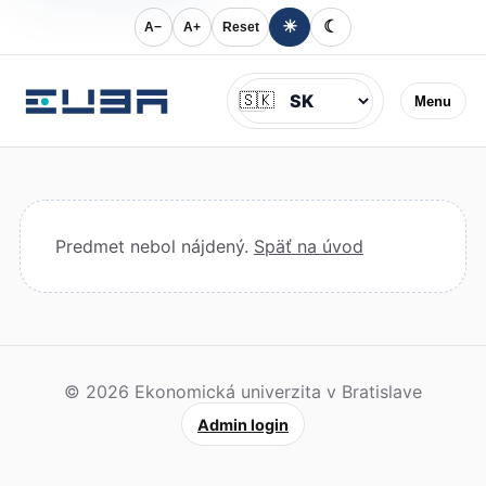
☀
☾
A−
A+
Reset
Jazyk
🇸🇰
Menu
Predmet nebol nájdený.
Späť na úvod
© 2026 Ekonomická univerzita v Bratislave
Admin login