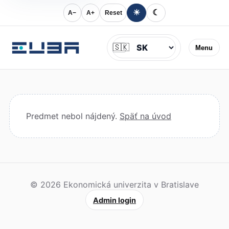
☀
☾
A−
A+
Reset
Jazyk
🇸🇰
Menu
Predmet nebol nájdený.
Späť na úvod
© 2026 Ekonomická univerzita v Bratislave
Admin login