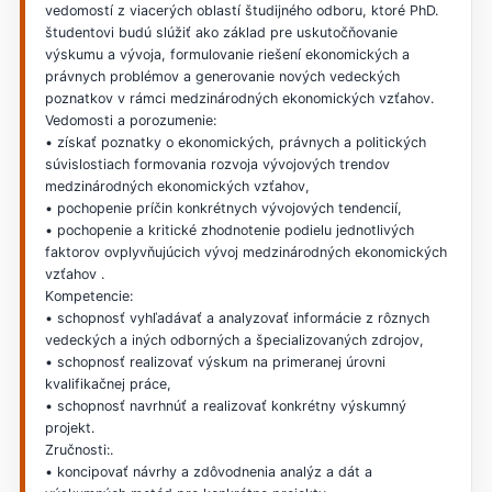
vedomostí z viacerých oblastí študijného odboru, ktoré PhD.
študentovi budú slúžiť ako základ pre uskutočňovanie
výskumu a vývoja, formulovanie riešení ekonomických a
právnych problémov a generovanie nových vedeckých
poznatkov v rámci medzinárodných ekonomických vzťahov.
Vedomosti a porozumenie:
• získať poznatky o ekonomických, právnych a politických
súvislostiach formovania rozvoja vývojových trendov
medzinárodných ekonomických vzťahov,
• pochopenie príčin konkrétnych vývojových tendencií,
• pochopenie a kritické zhodnotenie podielu jednotlivých
faktorov ovplyvňujúcich vývoj medzinárodných ekonomických
vzťahov .
Kompetencie:
• schopnosť vyhľadávať a analyzovať informácie z rôznych
vedeckých a iných odborných a špecializovaných zdrojov,
• schopnosť realizovať výskum na primeranej úrovni
kvalifikačnej práce,
• schopnosť navrhnúť a realizovať konkrétny výskumný
projekt.
Zručnosti:.
• koncipovať návrhy a zdôvodnenia analýz a dát a