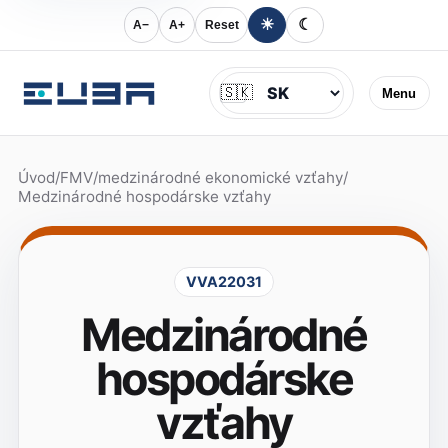
☀
☾
A−
A+
Reset
Jazyk
🇸🇰
Menu
Úvod
/
FMV
/
medzinárodné ekonomické vzťahy
/
Medzinárodné hospodárske vzťahy
VVA22031
Medzinárodné
hospodárske
vzťahy