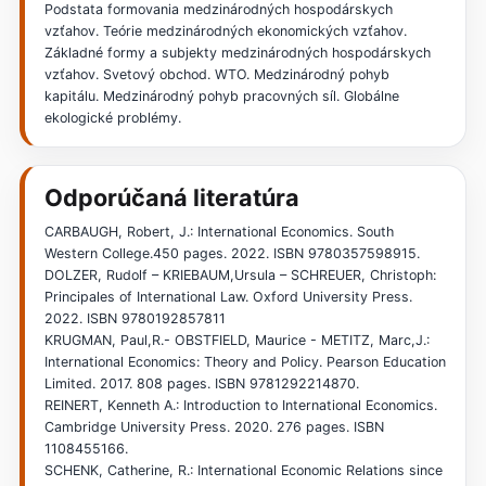
Podstata formovania medzinárodných hospodárskych
vzťahov. Teórie medzinárodných ekonomických vzťahov.
Základné formy a subjekty medzinárodných hospodárskych
vzťahov. Svetový obchod. WTO. Medzinárodný pohyb
kapitálu. Medzinárodný pohyb pracovných síl. Globálne
ekologické problémy.
Odporúčaná literatúra
CARBAUGH, Robert, J.: International Economics. South
Western College.450 pages. 2022. ISBN 9780357598915.
DOLZER, Rudolf – KRIEBAUM,Ursula – SCHREUER, Christoph:
Principales of International Law. Oxford University Press.
2022. ISBN 9780192857811
KRUGMAN, Paul,R.- OBSTFIELD, Maurice - METITZ, Marc,J.:
International Economics: Theory and Policy. Pearson Education
Limited. 2017. 808 pages. ISBN 9781292214870.
REINERT, Kenneth A.: Introduction to International Economics.
Cambridge University Press. 2020. 276 pages. ISBN
1108455166.
SCHENK, Catherine, R.: International Economic Relations since