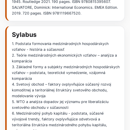
1945. Routledge 2021. 190 pages. ISBN 9780815395607.
SALVATORE, Dominick: International Economics. EMEA Edition.
2019. 720 pages. ISBN 9781119667520.
Sylabus
1. Podstata formovania medzinárodných hospodárskych
vzťahov - história a súčasnosť
2. Teórie medzinárodných ekonomických vzťahov – analýza a
komparácia
3. Základné formy a subjekty medzinárodných hospodárskych
vzťahov – podstata, teoretické vymedzenie, vzájomná
komparácia
4. Svetový obchod – faktory ovplyvňujúce súčasný rozvoj
komoditnej a teritoriálnej štruktúry svetového obchodu,
modelovanie vývoja
5. WTO a analýza dopadov jej významu pre liberalizáciu
svetového obchodu v súčasnosti
6. Medzinárodný pohyb kapitálu - podstata, súčasné
vývojové trendy, faktory ovplyvňujúce odvetvová a
teritoriálna štruktúra medzinárodného pohybu kapitálu,