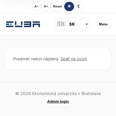
☀
☾
A−
A+
Reset
Jazyk
🇸🇰
Menu
Predmet nebol nájdený.
Späť na úvod
© 2026 Ekonomická univerzita v Bratislave
Admin login