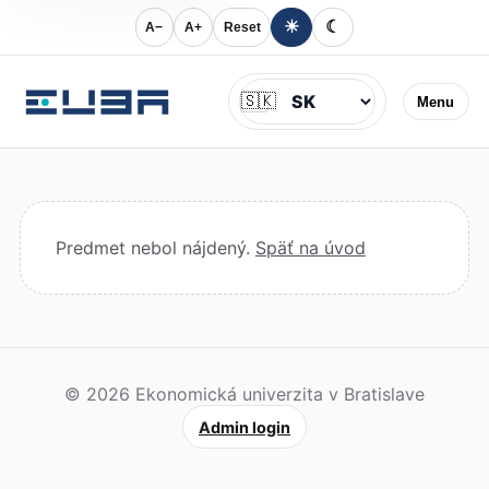
☀
☾
A−
A+
Reset
Jazyk
🇸🇰
Menu
Predmet nebol nájdený.
Späť na úvod
© 2026 Ekonomická univerzita v Bratislave
Admin login