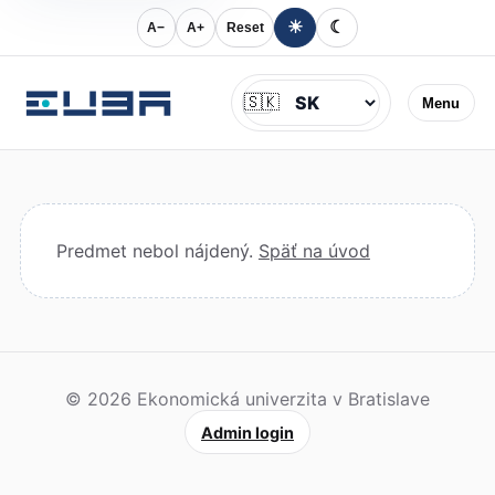
☀
☾
A−
A+
Reset
Jazyk
🇸🇰
Menu
Predmet nebol nájdený.
Späť na úvod
© 2026 Ekonomická univerzita v Bratislave
Admin login