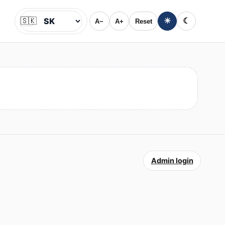
🇸🇰
☀
☾
A−
A+
Reset
Jazyk
Admin login