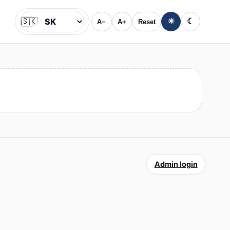
🇸🇰
☀
☾
A−
A+
Reset
Jazyk
Admin login