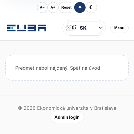
☀
☾
A−
A+
Reset
Jazyk
🇸🇰
Menu
Predmet nebol nájdený.
Späť na úvod
© 2026 Ekonomická univerzita v Bratislave
Admin login