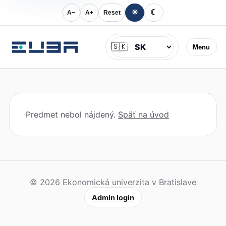
☀
☾
A−
A+
Reset
Jazyk
🇸🇰
Menu
Predmet nebol nájdený.
Späť na úvod
© 2026 Ekonomická univerzita v Bratislave
Admin login