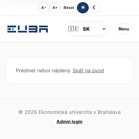
☀
☾
A−
A+
Reset
Jazyk
🇸🇰
Menu
Predmet nebol nájdený.
Späť na úvod
© 2026 Ekonomická univerzita v Bratislave
Admin login