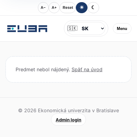
☀
☾
A−
A+
Reset
Jazyk
🇸🇰
Menu
Predmet nebol nájdený.
Späť na úvod
© 2026 Ekonomická univerzita v Bratislave
Admin login