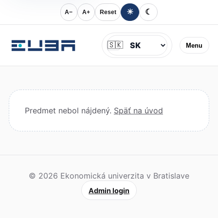
☀
☾
A−
A+
Reset
Jazyk
🇸🇰
Menu
Predmet nebol nájdený.
Späť na úvod
© 2026 Ekonomická univerzita v Bratislave
Admin login