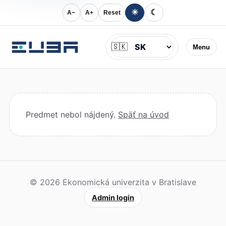
☀
☾
A−
A+
Reset
Jazyk
🇸🇰
Menu
Predmet nebol nájdený.
Späť na úvod
© 2026 Ekonomická univerzita v Bratislave
Admin login