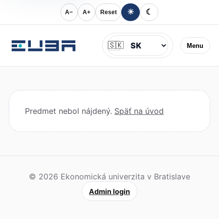
☀
☾
A−
A+
Reset
Jazyk
🇸🇰
Menu
Predmet nebol nájdený.
Späť na úvod
© 2026 Ekonomická univerzita v Bratislave
Admin login