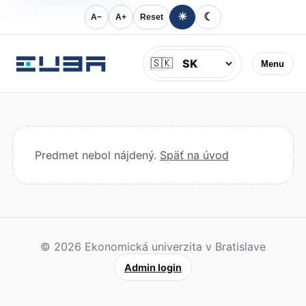
☀
☾
A−
A+
Reset
Jazyk
🇸🇰
Menu
Predmet nebol nájdený.
Späť na úvod
© 2026 Ekonomická univerzita v Bratislave
Admin login