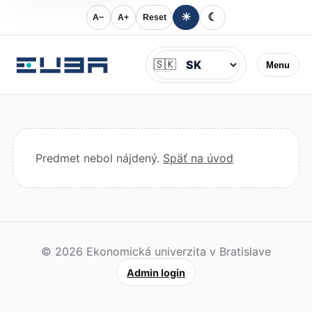
☀
☾
A−
A+
Reset
Jazyk
🇸🇰
Menu
Predmet nebol nájdený.
Späť na úvod
© 2026 Ekonomická univerzita v Bratislave
Admin login