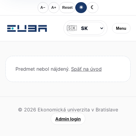
☀
☾
A−
A+
Reset
Jazyk
🇸🇰
Menu
Predmet nebol nájdený.
Späť na úvod
© 2026 Ekonomická univerzita v Bratislave
Admin login