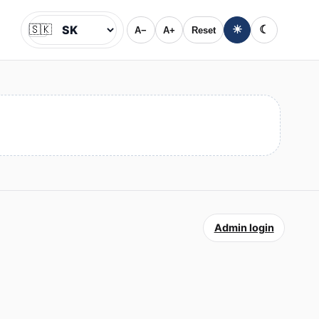
🇸🇰
☀
☾
A−
A+
Reset
Jazyk
Admin login