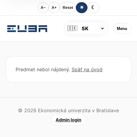
☀
☾
A−
A+
Reset
Jazyk
🇸🇰
Menu
Predmet nebol nájdený.
Späť na úvod
© 2026 Ekonomická univerzita v Bratislave
Admin login