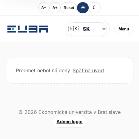
☀
☾
A−
A+
Reset
Jazyk
🇸🇰
Menu
Predmet nebol nájdený.
Späť na úvod
© 2026 Ekonomická univerzita v Bratislave
Admin login