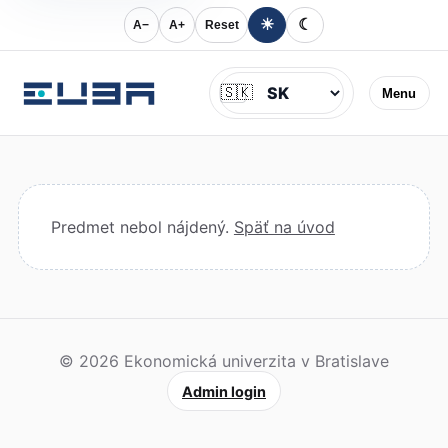
☀
☾
A−
A+
Reset
Jazyk
🇸🇰
Menu
Predmet nebol nájdený.
Späť na úvod
© 2026 Ekonomická univerzita v Bratislave
Admin login