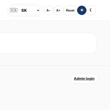
🇸🇰
☀
☾
A−
A+
Reset
Jazyk
Admin login