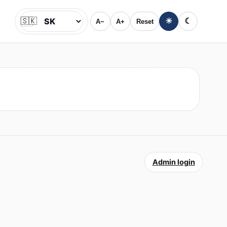
🇸🇰
☀
☾
A−
A+
Reset
Jazyk
Admin login