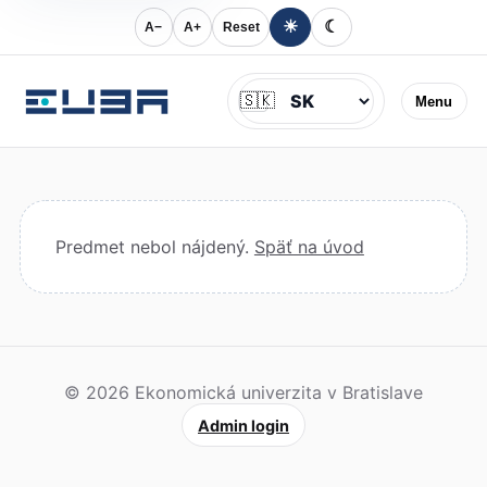
☀
☾
A−
A+
Reset
Jazyk
🇸🇰
Menu
Predmet nebol nájdený.
Späť na úvod
© 2026 Ekonomická univerzita v Bratislave
Admin login