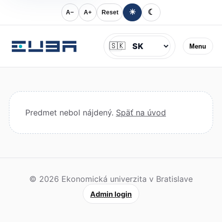
☀
☾
A−
A+
Reset
Jazyk
🇸🇰
Menu
Predmet nebol nájdený.
Späť na úvod
© 2026 Ekonomická univerzita v Bratislave
Admin login