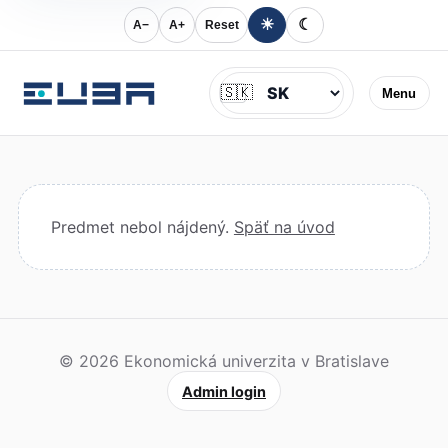
☀
☾
A−
A+
Reset
Jazyk
🇸🇰
Menu
Predmet nebol nájdený.
Späť na úvod
© 2026 Ekonomická univerzita v Bratislave
Admin login